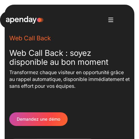
Aller
au
contenu
Web Call Back
Plateforme
EN
Se connecter
– Nouvelle fenêtre
Solutions
Web Call Back : soyez
Bénéfices
disponible au bon moment
Planifier une démo
Contact
Transformez chaque visiteur en opportunité grâce
au rappel automatique, disponible immédiatement et
sans effort pour vos équipes.
Demandez une démo