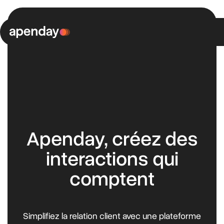
Aller
au
contenu
Plateforme
EN
Solutions
Bénéfices
Contact
Apenday, créez des
interactions qui
comptent
Simplifiez la relation client avec une plateforme